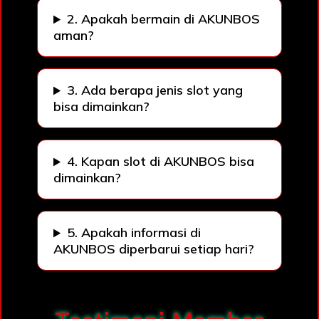
2. Apakah bermain di AKUNBOS
aman?
3. Ada berapa jenis slot yang
bisa dimainkan?
4. Kapan slot di AKUNBOS bisa
dimainkan?
5. Apakah informasi di
AKUNBOS diperbarui setiap hari?