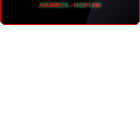
AKUNBOS - HANTAM